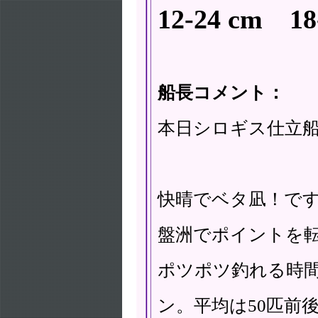
12-24 cm 18
船長コメント：
本日シロギス仕立船(^
快晴でベタ凪！ですが
盤洲でポイントを
ポツポツ釣れる時
ン。平均は50匹前