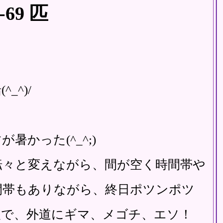
-69 匹
_^)/
暑かった(^_^;)
転々と変えながら、間が空く時間帯や
間帯もありながら、終日ポツンポツ
後で、外道にギマ、メゴチ、エソ！