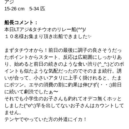
アジ
15-26 cm 5-34 匹
船長コメント：
本日LTアジ&タチウオのリレー船(^^)/
１０名様お集まり頂き出船できました✨️
まずタチウオから！前日の最後に調子の良さそうだっ
たポイントからスタート、反応は広範囲にしっかりあ
り、始めると前日の続きのような食い渋り(^_^;)どのポ
イントも似たような気配だったのでそのまま続行。誘
いが合って、小さいアタリに上手く掛けれると、たま
にポツン。エサの消費の割に釣果は伸びず(・・;)前日
に続いて劇渋でしたぁ〜
それでも小学生のお子さんも釣れてオデコ無くホッと
しました(^o^;)竿を出してないお子さんはカウントして
ません。
テンヤでやっていた方の外道にイカ！