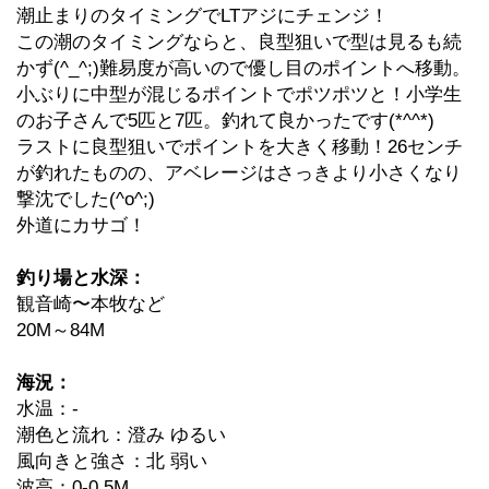
潮止まりのタイミングでLTアジにチェンジ！
この潮のタイミングならと、良型狙いで型は見るも続
かず(^_^;)難易度が高いので優し目のポイントへ移動。
小ぶりに中型が混じるポイントでポツポツと！小学生
のお子さんで5匹と7匹。釣れて良かったです(*^^*)
ラストに良型狙いでポイントを大きく移動！26センチ
が釣れたものの、アベレージはさっきより小さくなり
撃沈でした(^o^;)
外道にカサゴ！
釣り場と水深：
観音崎〜本牧など
20M～84M
海況：
水温：-
潮色と流れ：澄み ゆるい
風向きと強さ：北 弱い
波高：0-0.5M