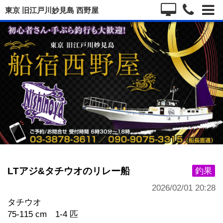
東京 旧江戸川妙見島 西野屋
LTアジ&タチウオのリレー船
釣果
2026/02/01 20:28
タチウオ
75-115 cm 1-4 匹