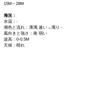
15M～28M
海況：
水温：-
潮色と流れ：薄濁 速い→濁り -
風向きと強さ：南 弱い
波高：0-0.5M
天候：晴れ