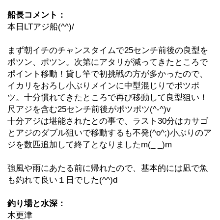
船長コメント：
本日LTアジ船(^^)/
まず朝イチのチャンスタイムで25センチ前後の良型を
ポツン、ポツン。次第にアタリが減ってきたところで
ポイント移動！貸し竿で初挑戦の方が多かったので、
イカリをおろし小ぶりメインに中型混じりでポツポ
ツ。十分慣れてきたところで再び移動して良型狙い！
尺アジを含む25センチ前後がポツポツ(^-^)v
十分アジは堪能されたとの事で、ラスト30分はカサゴ
とアジのダブル狙いで移動するも不発(^o^;)小ぶりのア
ジを数匹追加して終了となりましたm(_ _)m
強風や雨にあたる前に帰れたので、基本的には凪で魚
も釣れて良い１日でした(^^)d
釣り場と水深：
木更津